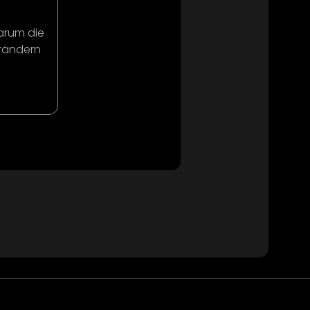
arum die
erändern