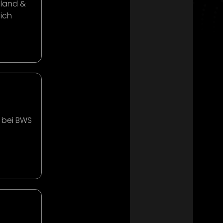
hland &
ich
n bei BWS
