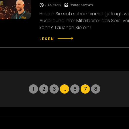
11.09.2023
Bartek Stańko
Haben Sie sich schon einmal gefragt, w
Ausbildung Ihrer Mitarbeiter das Spiel v
kann? Tauchen Sie ein!
LESEN
1
2
3
…
6
7
8