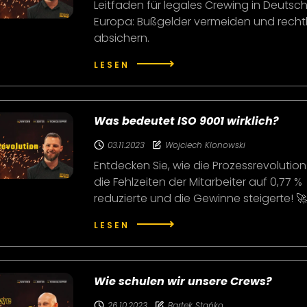
Leitfaden für legales Crewing in Deutsc
Europa: Bußgelder vermeiden und rechtl
absichern.
LESEN
Was bedeutet ISO 9001 wirklich?
03.11.2023
Wojciech Klonowski
Entdecken Sie, wie die Prozessrevolutio
die Fehlzeiten der Mitarbeiter auf 0,77 %
reduzierte und die Gewinne steigerte! 
LESEN
Wie schulen wir unsere Crews?
26.10.2023
Bartek Stańko