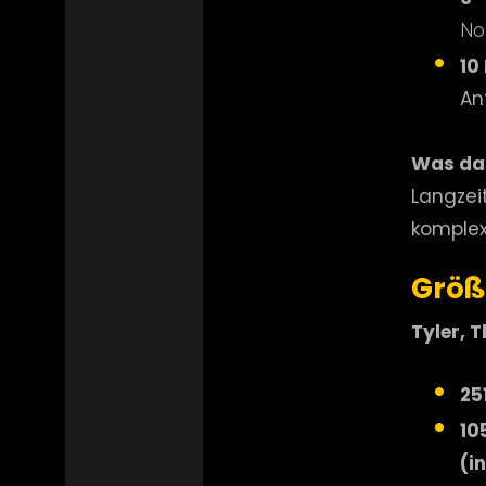
No
10
An
Was das
Langzei
komplexe
Größ
Tyler, 
25
10
(i