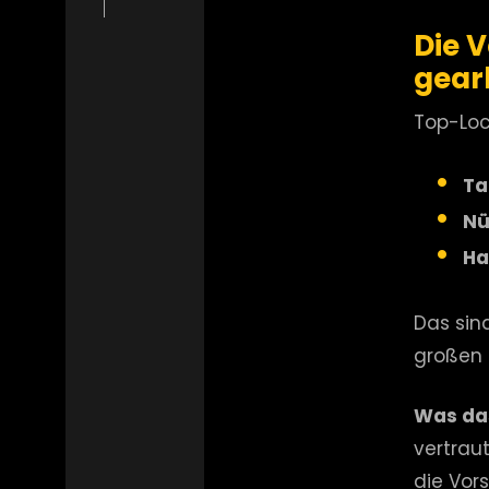
Die 
gear
Top-Loc
Ta
Nü
Ha
Das sind
großen 
Was das
vertrau
die Vors