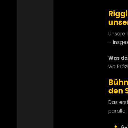
Rigg
unse
Unsere 
– insge
Was das
wo Präzi
Bühn
den 
Das ers
paralle
6–