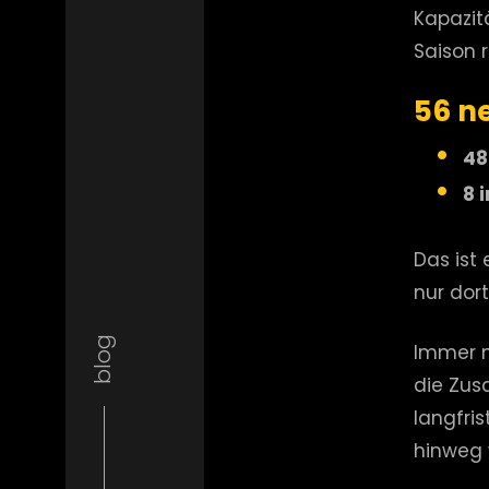
Kapazit
Saison r
56 n
48
8 
Das ist 
nur dor
blog
Immer m
die Zus
langfri
hinweg v