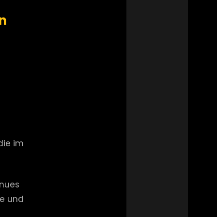
n
die im
enues
fe und