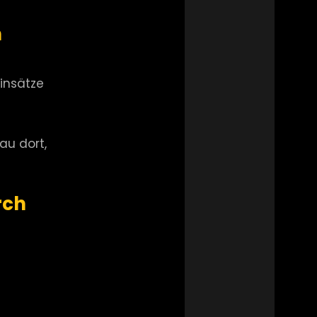
n
insätze
au dort,
rch
s