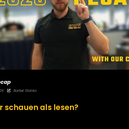
ecap
026
Bartek Stańko
r schauen als lesen?