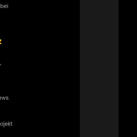
 bei
z
,
ews.
ojekt