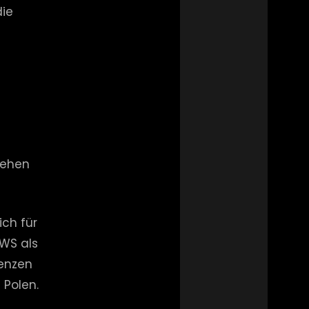
die
stehen
ch für
BWS als
renzen
 Polen.