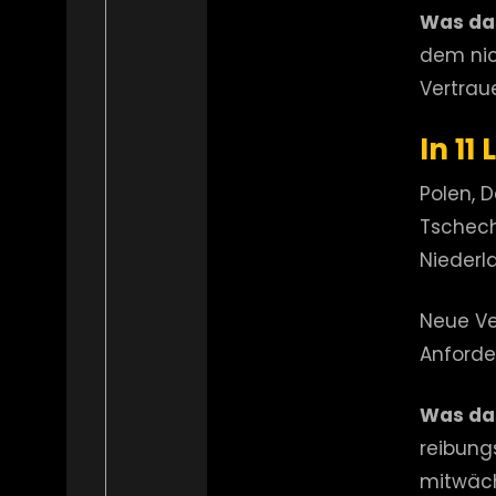
Was das
dem nic
Vertrau
In 11
Polen, 
Tschechi
Niederl
Neue Ve
Anforde
Was das
reibung
mitwäch