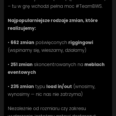
– tu w grę wchodzi pełna moc #TeamBWS.
Najpopularniejsze rodzaje zmian, które
realizujemy:
•
662
zmian
poświęconych
riggingowi
(wspinamy się, wieszamy, działamy)
•
251 zmian
skoncentrowanych na
meblach
eventowych
•
235 zmian
typu
load in/out
(wnosimy,
wynosimy — nic nas nie zatrzyma)
Niezależnie od rozmiaru czy zakresu