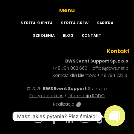
Menu
STREFA
KLIENTA
STREFA
CREW
KARIERA
SZKOLENIA
BLOG
KONTAKT
Kontakt
BWS Event Support Sp. z o.o.
+48 794 002 660
–
office@bws.net.pl
Kontakt dla klientów:
+ 48 794 222 311
© 2026
BWS Event Support
Sp. z o. o.
Polityka cookies
/
Informacja RODO
Realizacja
Masz jakieś pytania? Pisz śmiało!
Open ch