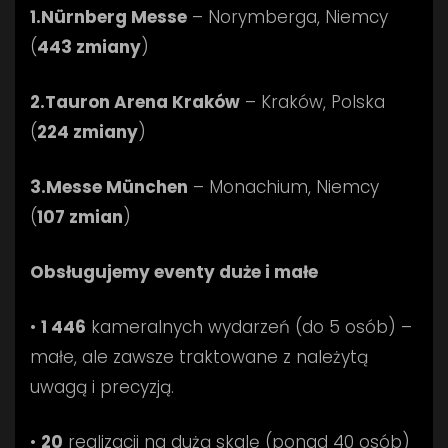
1.Nürnberg Messe
– Norymberga, Niemcy
(
443 zmiany
)
2.Tauron Arena Kraków
– Kraków, Polska
(
224 zmiany
)
3.Messe München
– Monachium, Niemcy
(
107 zmian
)
Obsługujemy eventy duże i małe
•
1 446
kameralnych wydarzeń (do 5 osób) –
małe, ale zawsze traktowane z należytą
uwagą i precyzją.
•
20
realizacji na dużą skalę (ponad 40 osób)